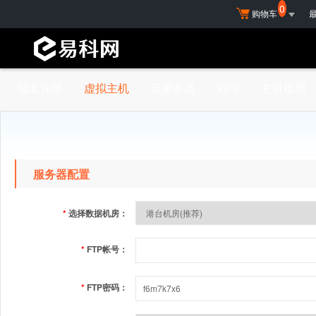
0
购物车
域名注册
虚拟主机
云服务器
VPS
主机租用
免备案主机
香港主机
美国主机
经济型主机
服务器配置
基本型主机
Linux主机
*
选择数据机房：
超G型主机
*
FTP帐号：
全能型主机
多线主机
*
FTP密码：
双线主机