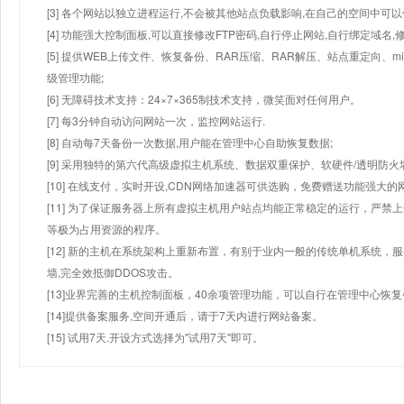
[3] 各个网站以独立进程运行,不会被其他站点负载影响,在自己的空间中可以使用
[4] 功能强大控制面板,可以直接修改FTP密码,自行停止网站,自行绑定域名,
[5] 提供WEB上传文件、恢复备份、RAR压缩、RAR解压、站点重定向
级管理功能;
[6] 无障碍技术支持：24×7×365制技术支持，微笑面对任何用户。
[7] 每3分钟自动访问网站一次，监控网站运行.
[8] 自动每7天备份一次数据,用户能在管理中心自助恢复数据;
[9] 采用独特的第六代高级虚拟主机系统、数据双重保护、软硬件/透明防火
[10] 在线支付，实时开设,CDN网络加速器可供选购，免费赠送功能强大
[11] 为了保证服务器上所有虚拟主机用户站点均能正常稳定的运行，严禁上
等极为占用资源的程序。
[12] 新的主机在系统架构上重新布置，有别于业内一般的传统单机系统，
墙,完全效抵御DDOS攻击。
[13]业界完善的主机控制面板，40余项管理功能，可以自行在管理中心恢
[14]提供备案服务,空间开通后，请于7天内进行网站备案。
[15] 试用7天.开设方式选择为"试用7天"即可。