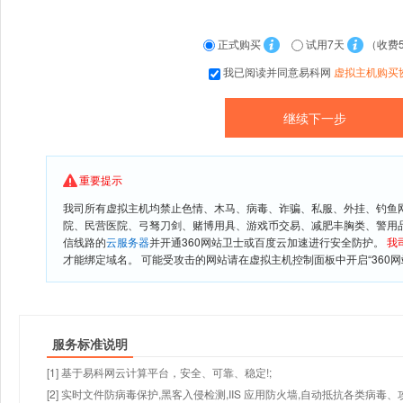
正式购买
试用7天
（收费
我已阅读并同意易科网
虚拟主机购买
重要提示
我司所有虚拟主机均禁止色情、木马、病毒、诈骗、私服、外挂、钓鱼
院、民营医院、弓驽刀剑、赌博用具、游戏币交易、减肥丰胸类、警用
信线路的
云服务器
并开通360网站卫士或百度云加速进行安全防护。
我
才能绑定域名。 可能受攻击的网站请在虚拟主机控制面板中开启“360网
服务标准说明
[1] 基于易科网云计算平台，安全、可靠、稳定!;
[2] 实时文件防病毒保护,黑客入侵检测,IIS 应用防火墙,自动抵抗各类病毒、