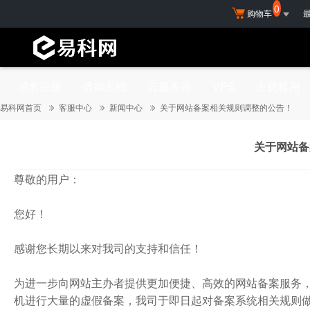
0
购物车
域名注册
虚拟主机
云服务器
VPS
主机租用
免备案主机
易科网首页
客服中心
新闻中心
关于网站备案相关规则调整的公告！
香港主机
美国主机
关于网站备
经济型主机
尊敬的用户：
基本型主机
Linux主机
您好！
超G型主机
感谢您长期以来对我司的支持和信任！
全能型主机
多线主机
为进一步向网站主办者提供更加便捷、高效的网站备案服务
双线主机
机进行大量的虚假备案，我司于即日起对备案系统相关规则