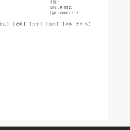
来源：
阅读：
9183
次
日期：
2006-07-01
朋友
】 【
收藏
】 【
打印
】 【
关闭
】 【 字体：
大
中
小
】