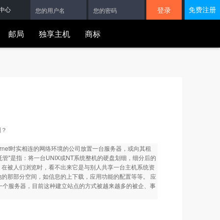
免费注册
中心
邮局
独享主机
商标
送
2年
送，先到先得
别？
与Internet时实相连的网络环境的公司放置一台服务器，或向其租
机托管"是指：将一台UNIX或NT系统整机的硬盘划细，细分后的
务器，在被人们浏览时，看不出来它是与别人共享一台主机系统资
他的那部分空间，如信息的上下载，应用功能的配置等等。 应
一个服务器，目前这种建立站点的方式被越来越多的被企、事