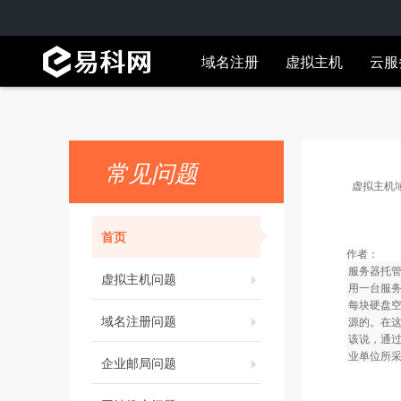
域名注册
虚拟主机
云服
免备案主机
香港主机
常见问题
美国主机
虚拟主机
经济型主机
首页
基本型主机
作者：
Linux主机
服务器托管业
虚拟主机问题
超G型主机
用一台服务
每块硬盘空
域名注册问题
源的。在这
全能型主机
该说，通过
业单位所
多线主机
企业邮局问题
双线主机