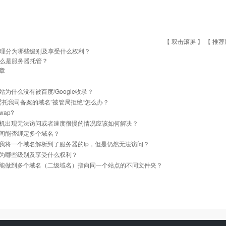
【 双击滚屏 】 【
推荐
理分为哪些级别及享受什么权利？
么是服务器托管？
章
站为什么没有被百度/Google收录？
]委托我司备案的域名”被管局拒绝“怎么办？
ap?
机出现无法访问或者速度很慢的情况应该如何解决？
间能否绑定多个域名？
我将一个域名解析到了服务器的Ip，但是仍然无法访问？
为哪些级别及享受什么权利？
能做到多个域名（二级域名）指向同一个站点的不同文件夹？