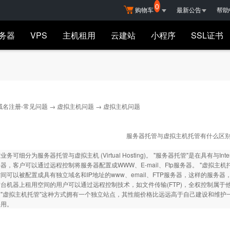
0
购物车
最新公告
帮助
务器
VPS
主机租用
云建站
小程序
SSL证书
独享主机
Hot
云虚机多年买就
独享基础主机
买2年送1年，买3年送
买5年送5年，多买多
独享标准主机
域名注册-常见问题
→
虚拟主机问题
→ 虚拟主机问题
独享高级主机
立即抢购
独享豪华主机
服务器托管与虚拟主机托管有什么区
虚拟主机常见问题
功能型主机
务可细分为服务器托管与虚拟主机 (Virtual Hosting)。 "服务器托管"是在具有
ASP.NET主机
器，客户可以通过远程控制将服务器配置成WWW、E-mail、Ftp服务器。 "虚拟主
间可以被配置成具有独立域名和IP地址的www、email、FTP服务器，这样的服
JAVA主机
台机器上租用空间的用户可以通过远程控制技术，如文件传输(FTP)，全权控制属于
双栈主机（IPv6）
"虚拟主机托管"这种方式拥有一个独立站点，其性能价格比远远高于自己建设和维护
采用。
Mysql数据库
MSSQL数据库